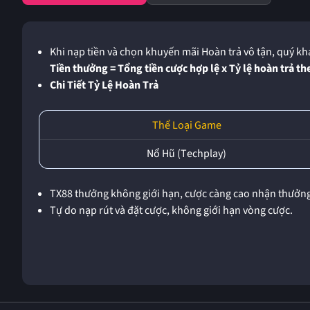
Khi nạp tiền và chọn khuyến mãi Hoàn trả vô tận, quý k
Tiền thưởng = Tổng tiền cược hợp lệ x Tỷ lệ hoàn trả th
Chi Tiết Tỷ Lệ Hoàn Trả
Thể Loại Game
Nổ Hũ (Techplay)
TX88 thưởng không giới hạn, cược càng cao nhận thưởng
Tự do nạp rút và đặt cược, không giới hạn vòng cược.