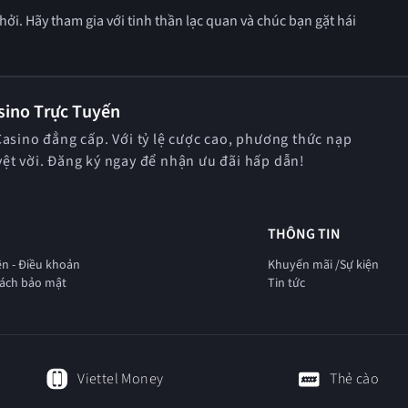
i. Hãy tham gia với tinh thần lạc quan và chúc bạn gặt hái
sino Trực Tuyến
Casino đẳng cấp. Với tỷ lệ cược cao, phương thức nạp
ệt vời. Đăng ký ngay để nhận ưu đãi hấp dẫn!
THÔNG TIN
ện - Điều khoản
Khuyến mãi /Sự kiện
sách bảo mật
Tin tức
Viettel Money
Thẻ cào