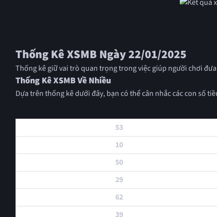
Thống Kê XSMB Ngày 22/01/2025
Thống kê giữ vai trò quan trọng trong việc giúp người chơi đưa 
Thống Kê XSMB Về Nhiều
Dựa trên thống kê dưới đây, bạn có thể cân nhắc các con số tiề
53
10
50
29
62
39