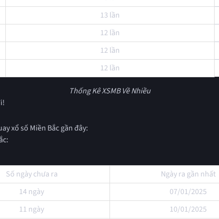
13 lần
12 lần
12 lần
12 lần
Thống Kê XSMB Về Nhiều
i!
uay xổ số Miền Bắc gần đây:
ắc:
Số ngày chưa ra
Ngày ra gần nhất
14 ngày
07/01/2025
11 ngày
10/01/2025