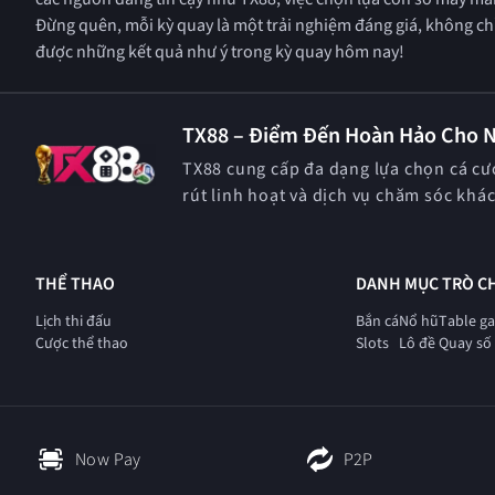
Đừng quên, mỗi kỳ quay là một trải nghiệm đáng giá, không chỉ
được những kết quả như ý trong kỳ quay hôm nay!
TX88 – Điểm Đến Hoàn Hảo Cho N
TX88 cung cấp đa dạng lựa chọn cá cượ
rút linh hoạt và dịch vụ chăm sóc khá
THỂ THAO
DANH MỤC TRÒ C
Lịch thi đấu
Bắn cá
Nổ hũ
Table g
Cược thể thao
Slots
Lô đề
Quay số
Now Pay
P2P