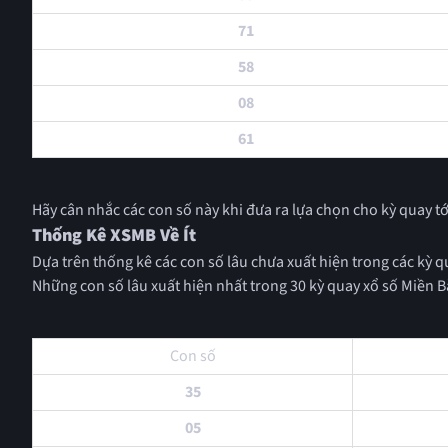
71
58
08
61
Hãy cân nhắc các con số này khi đưa ra lựa chọn cho kỳ quay tớ
Thống Kê XSMB Về Ít
Dựa trên thống kê các con số lâu chưa xuất hiện trong các kỳ q
Những con số lâu xuất hiện nhất trong 30 kỳ quay xổ số Miền B
Con số
35
05