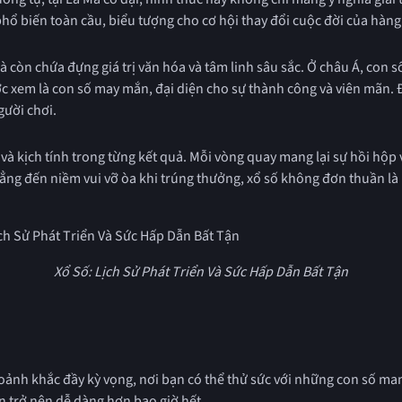
phổ biến toàn cầu, biểu tượng cho cơ hội thay đổi cuộc đời của hàng
còn chứa đựng giá trị văn hóa và tâm linh sâu sắc. Ở châu Á, con số
c xem là con số may mắn, đại diện cho sự thành công và viên mãn. 
gười chơi.
và kịch tính trong từng kết quả. Mỗi vòng quay mang lại sự hồi hộp v
hẳng đến niềm vui vỡ òa khi trúng thưởng, xổ số không đơn thuần là
Xổ Số: Lịch Sử Phát Triển Và Sức Hấp Dẫn Bất Tận
 khắc đầy kỳ vọng, nơi bạn có thể thử sức với những con số mang lạ
n trở nên dễ dàng hơn bao giờ hết.