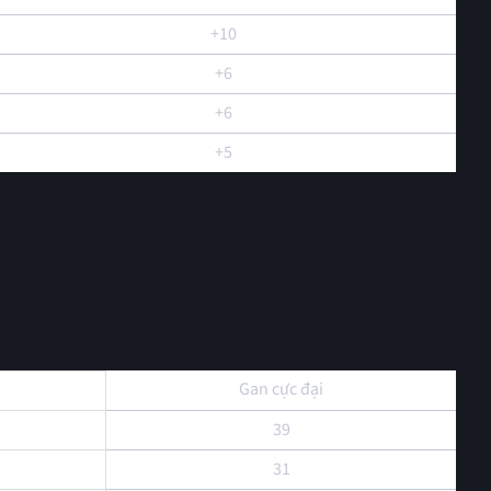
+10
+6
+6
+5
Gan cực đại
39
31