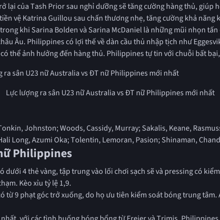
 trở lại của Tash Prior sau nghỉ dưỡng sẽ tăng cường hàng thủ, giúp
ủa tiền vệ Katrina Guillou sau chấn thương nhẹ, tăng cường khả năng
 trong khi Sarina Bolden và Sarina McDaniel là những mũi nhọn tấn cô
âu Âu. Philippines có lợi thế về dàn cầu thủ nhập tịch như Eggesvik
ó thể ảnh hưởng đến hàng thủ. Philippines tự tin với chuỗi bất bại,
Lực lượng ra sân U23 nữ Australia vs ĐT nữ Philippines mới nhất
Tonkin, Johnston; Woods, Cassidy, Murray; Sakalis, Keane, Rasmus
, Hali Long, Azumi Oka; Tolentin, Lemoran, Pasion; Shinaman, Chand
nữ Philippines
ó dưới 4 thẻ vàng, tập trung vào lối chơi sạch sẽ và pressing có kiểm
hạm. Kèo xỉu tỷ lệ 1,9.
có từ 9 phạt góc trở xuống, do họ ưu tiên kiểm soát bóng trung tâm. A
n nhất, với các tình huống bóng bổng từ Freier và Trimis. Philippine