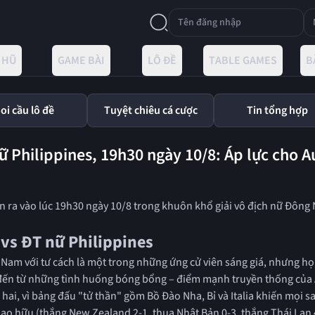
 HŨ
GAME BÀI
LÔ ĐỀ
TABLE GAMES
B
oi cầu lô đề
Tuyệt chiêu cá cược
Tin tổng hợp
ữ Philippines, 19h30 ngày 10/8: Áp lực cho A
ễn ra vào lúc 19h30 ngày 10/8 trong khuôn khổ giải vô địch nữ Đông
 vs ĐT nữ Philippines
t Nam với tư cách là một trong những ứng cử viên sáng giá, nhưng họ
đến từ những tình huống bóng bổng – điểm mạnh truyền thống của Au
ứ hai, vì bảng đấu "tử thần" gồm Bồ Đào Nha, Bỉ và Italia khiến mọi 
 giao hữu (thắng New Zealand 2-1, thua Nhật Bản 0-3, thắng Thái La