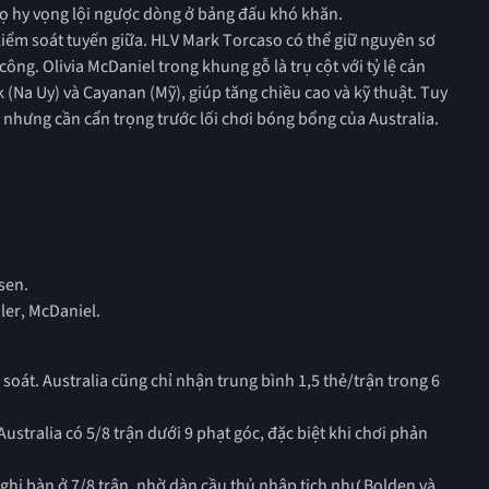
 họ hy vọng lội ngược dòng ở bảng đấu khó khăn.
 kiểm soát tuyến giữa. HLV Mark Torcaso có thể giữ nguyên sơ
ng. Olivia McDaniel trong khung gỗ là trụ cột với tỷ lệ cản
 (Na Uy) và Cayanan (Mỹ), giúp tăng chiều cao và kỹ thuật. Tuy
 nhưng cần cẩn trọng trước lối chơi bóng bổng của Australia.
sen.
ler, McDaniel.
 soát. Australia cũng chỉ nhận trung bình 1,5 thẻ/trận trong 6
ustralia có 5/8 trận dưới 9 phạt góc, đặc biệt khi chơi phản
s ghi bàn ở 7/8 trận, nhờ dàn cầu thủ nhập tịch như Bolden và